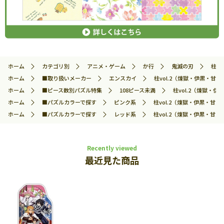
ホーム
カテゴリ別
アニメ・ゲーム
か行
鬼滅の刃
柱v
ホーム
■取り扱いメーカー
エンスカイ
柱vol.2（煉獄・伊黒・甘露
ホーム
■ピース数別パズル特集
108ピース未満
柱vol.2（煉獄・伊
ホーム
■パズルカラーで探す
ピンク系
柱vol.2（煉獄・伊黒・甘露
ホーム
■パズルカラーで探す
レッド系
柱vol.2（煉獄・伊黒・甘露
Recently viewed
最近見た商品