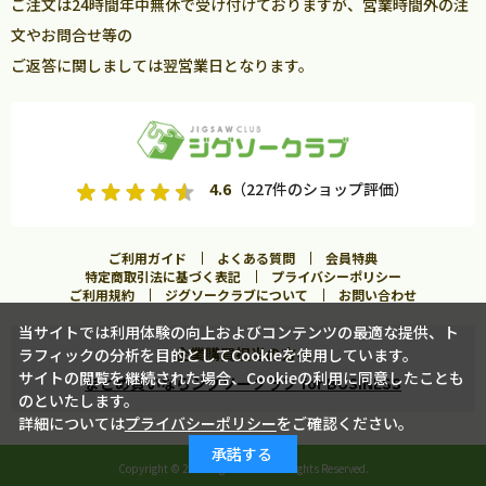
ご注文は24時間年中無休で受け付けておりますが、営業時間外の注
文やお問合せ等の
ご返答に関しましては翌営業日となります。
4.6
（227件のショップ評価）
ご利用ガイド
よくある質問
会員特典
特定商取引法に基づく表記
プライバシーポリシー
ご利用規約
ジグソークラブについて
お問い合わせ
当サイトでは利用体験の向上およびコンテンツの最適な提供、ト
企業購買担当の方へ
ラフィックの分析を目的としてCookieを使用しています。
サイトの閲覧を継続された場合、Cookieの利用に同意したことも
まとめ買いならジグソークラブ for BUSINESS
のといたします。
詳細については
プライバシーポリシー
をご確認ください。
カートに入れる
承諾する
Copyright ©
2026 Jigsawclub. All Rights Reserved.