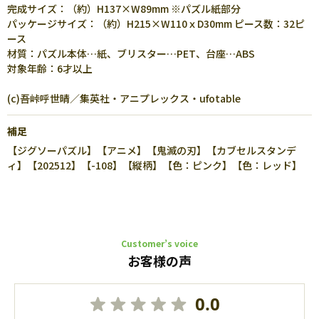
完成サイズ：（約）H137×W89mm ※パズル紙部分
パッケージサイズ：（約）H215×W110ｘD30mm ピース数：32ピ
ース
材質：パズル本体…紙、ブリスター…PET、台座…ABS
対象年齢：6才以上
(c)吾峠呼世晴／集英社・アニプレックス・ufotable
補足
【ジグソーパズル】【アニメ】【鬼滅の刃】【カブセルスタンデ
ィ】【202512】【-108】【縦柄】【色：ピンク】【色：レッド】
Customer’s voice
お客様の声
0.0