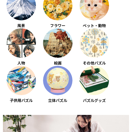
風景
フラワー
ペット・動物
人物
絵画
その他パズル
子供用パズル
立体パズル
パズルグッズ