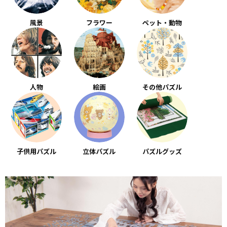
風景
フラワー
ペット・動物
人物
絵画
その他パズル
子供用パズル
立体パズル
パズルグッズ