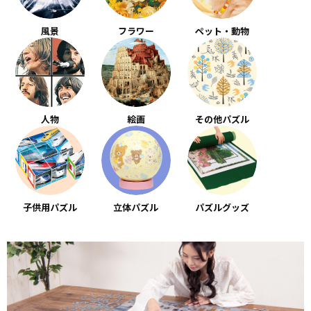
風景
フラワー
ペット・動物
人物
絵画
その他パズル
子供用パズル
立体パズル
パズルグッズ