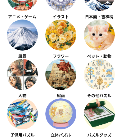
アニメ・ゲーム
イラスト
日本画・吉祥柄
風景
フラワー
ペット・動物
人物
絵画
その他パズル
子供用パズル
立体パズル
パズルグッズ