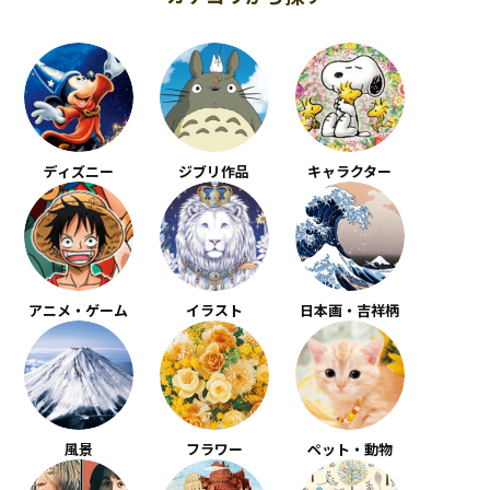
ディズニー
ジブリ作品
キャラクター
アニメ・ゲーム
イラスト
日本画・吉祥柄
風景
フラワー
ペット・動物