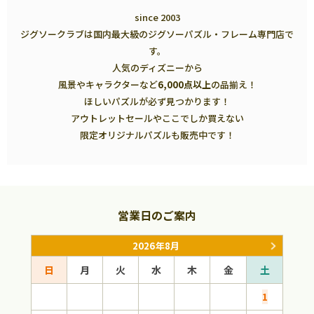
since 2003
ジグソークラブは国内最大級のジグソーパズル・フレーム専門店で
す。
人気のディズニーから
風景やキャラクターなど
6,000点以上
の品揃え！
ほしいパズルが必ず見つかります！
アウトレットセールやここでしか買えない
限定オリジナルパズルも販売中です！
営業日のご案内
2026年8月
日
月
火
水
木
金
土
日
1