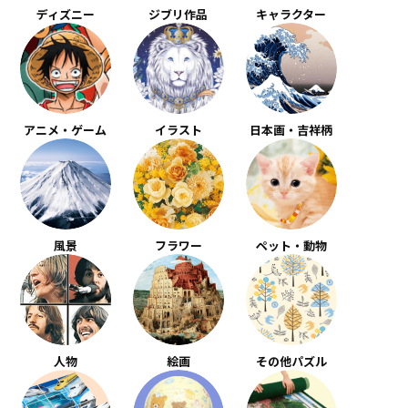
ディズニー
ジブリ作品
キャラクター
アニメ・ゲーム
イラスト
日本画・吉祥柄
風景
フラワー
ペット・動物
人物
絵画
その他パズル