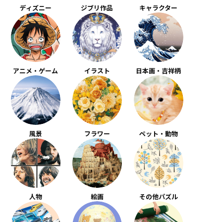
ディズニー
ジブリ作品
キャラクター
アニメ・ゲーム
イラスト
日本画・吉祥柄
風景
フラワー
ペット・動物
人物
絵画
その他パズル