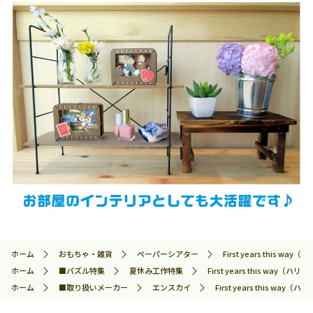
ホーム
おもちゃ・雑貨
ペーパーシアター
First years this 
ホーム
■パズル特集
夏休み工作特集
First years this way
ホーム
■取り扱いメーカー
エンスカイ
First years this w