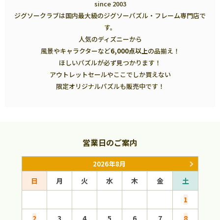
since 2003
ジグソークラブは国内最大級のジグソーパズル・フレーム専門店で
す。
人気のディズニーから
風景やキャラクターなど
6,000点以上
の品揃え！
ほしいパズルが必ず見つかります！
アウトレットセールやここでしか買えない
限定オリジナルパズルも販売中です！
営業日のご案内
2026年8月
日
月
火
水
木
金
土
日
1
2
3
4
5
6
7
8
6