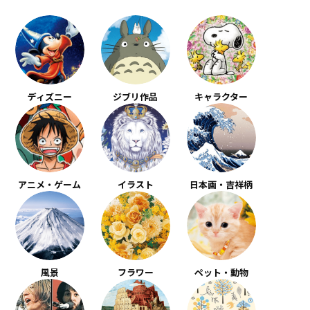
ディズニー
ジブリ作品
キャラクター
アニメ・ゲーム
イラスト
日本画・吉祥柄
風景
フラワー
ペット・動物