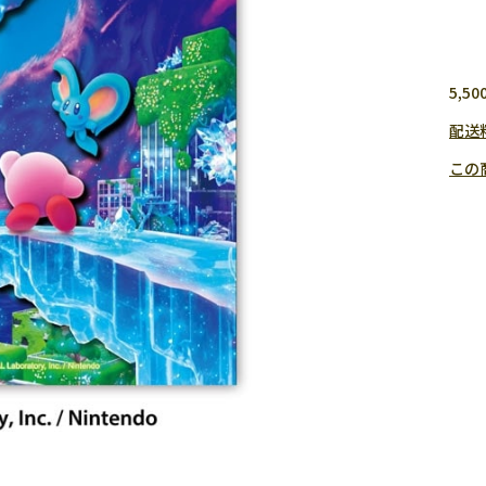
5,
配送
この