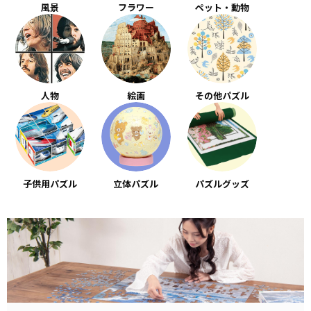
風景
フラワー
ペット・動物
人物
絵画
その他パズル
子供用パズル
立体パズル
パズルグッズ