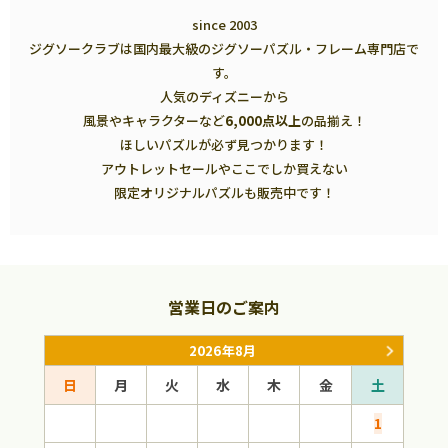
since 2003
ジグソークラブは国内最大級のジグソーパズル・フレーム専門店で
す。
人気のディズニーから
風景やキャラクターなど
6,000点以上
の品揃え！
ほしいパズルが必ず見つかります！
アウトレットセールやここでしか買えない
限定オリジナルパズルも販売中です！
営業日のご案内
2026年8月
日
月
火
水
木
金
土
日
1