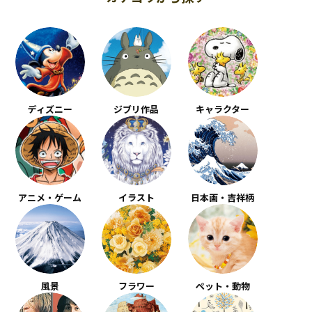
ディズニー
ジブリ作品
キャラクター
アニメ・ゲーム
イラスト
日本画・吉祥柄
風景
フラワー
ペット・動物