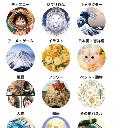
ディズニー
ジブリ作品
キャラクター
アニメ・ゲーム
イラスト
日本画・吉祥柄
風景
フラワー
ペット・動物
人物
絵画
その他パズル