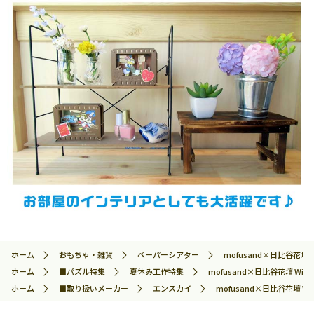
ホーム
おもちゃ・雑貨
ペーパーシアター
mofusand×日比谷花壇 Wi
ホーム
■パズル特集
夏休み工作特集
mofusand×日比谷花壇 Winte
ホーム
■取り扱いメーカー
エンスカイ
mofusand×日比谷花壇 Wint