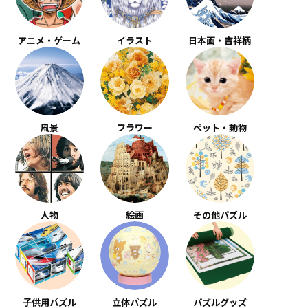
アニメ・ゲーム
イラスト
日本画・吉祥柄
風景
フラワー
ペット・動物
人物
絵画
その他パズル
子供用パズル
立体パズル
パズルグッズ