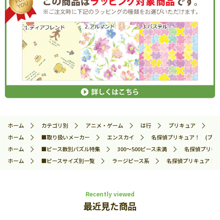
ホーム
カテゴリ別
アニメ・ゲーム
は行
プリキュア
名
ホーム
■取り扱いメーカー
エンスカイ
名探偵プリキュア！ (プリキュ
ホーム
■ピース数別パズル特集
300～500ピース未満
名探偵プリキュア
ホーム
■ピースサイズ別一覧
ラージピース系
名探偵プリキュア！ (プ
Recently viewed
最近見た商品