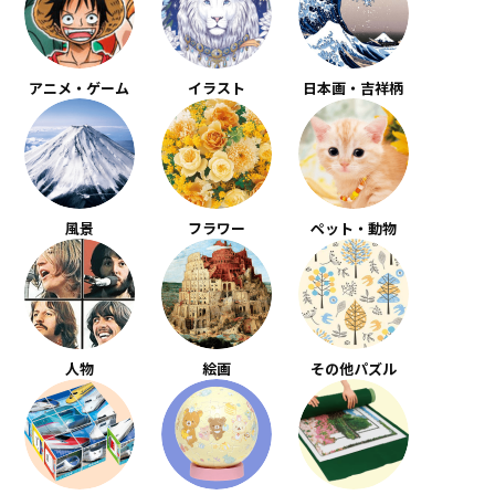
アニメ・ゲーム
イラスト
日本画・吉祥柄
風景
フラワー
ペット・動物
人物
絵画
その他パズル