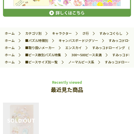
ホーム
カテゴリ別
キャラクター
さ行
すみっコぐらし
ホーム
■パズル特徴別
キャンバスボードジグソー
すみっコドローイン
ホーム
■取り扱いメーカー
エンスカイ
すみっコドローイング (すみっ
ホーム
■ピース数別パズル特集
300～500ピース未満
すみっコドロー
ホーム
■ピースサイズ別一覧
ノーマルピース系
すみっコドローイング
Recently viewed
最近見た商品