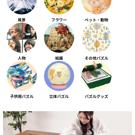
風景
フラワー
ペット・動物
人物
絵画
その他パズル
子供用パズル
立体パズル
パズルグッズ