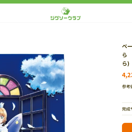
ペ
ら
ら)
4,
参考
完成