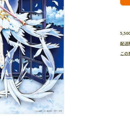
5,
配送
この