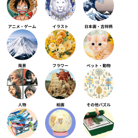
アニメ・ゲーム
イラスト
日本画・吉祥柄
風景
フラワー
ペット・動物
人物
絵画
その他パズル