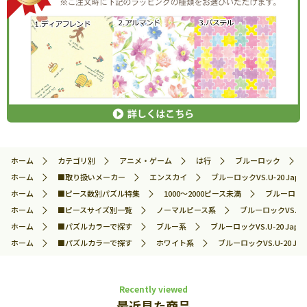
ホーム
カテゴリ別
アニメ・ゲーム
は行
ブルーロック
ホーム
■取り扱いメーカー
エンスカイ
ブルーロックVS.U-20 Jap
ホーム
■ピース数別パズル特集
1000～2000ピース未満
ブルーロックV
ホーム
■ピースサイズ別一覧
ノーマルピース系
ブルーロックVS.U-2
ホーム
■パズルカラーで探す
ブルー系
ブルーロックVS.U-20 Jap
ホーム
■パズルカラーで探す
ホワイト系
ブルーロックVS.U-20 J
Recently viewed
最近見た商品