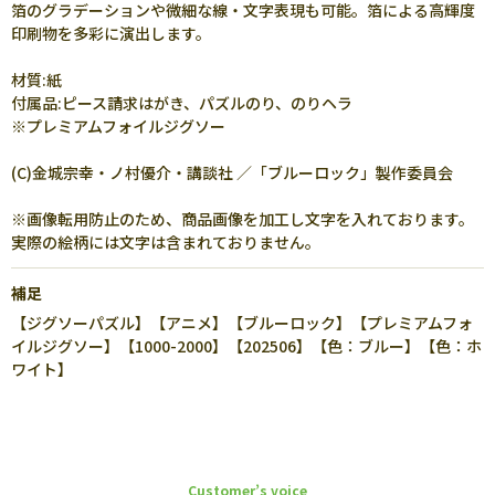
箔のグラデーションや微細な線・文字表現も可能。箔による高輝度
印刷物を多彩に演出します。
材質:紙
付属品:ピース請求はがき、パズルのり、のりヘラ
※プレミアムフォイルジグソー
(C)金城宗幸・ノ村優介・講談社 ／「ブルーロック」製作委員会
※画像転用防止のため、商品画像を加工し文字を入れております。
実際の絵柄には文字は含まれておりません。
補足
【ジグソーパズル】【アニメ】【ブルーロック】【プレミアムフォ
イルジグソー】【1000-2000】【202506】【色：ブルー】【色：ホ
ワイト】
Customer’s voice