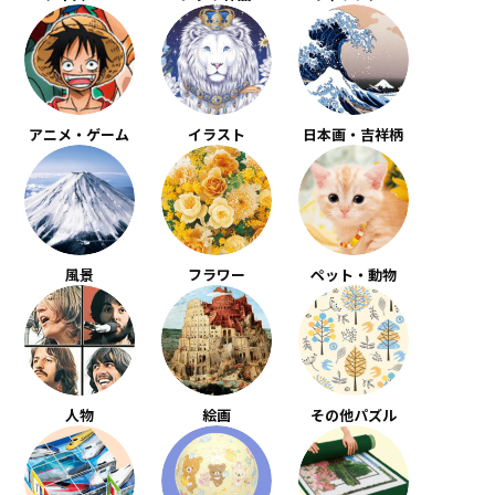
アニメ・ゲーム
イラスト
日本画・吉祥柄
風景
フラワー
ペット・動物
人物
絵画
その他パズル