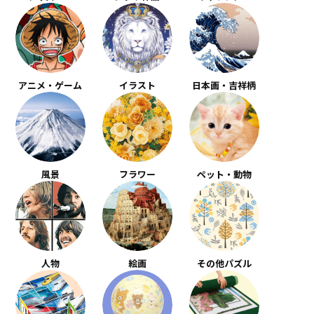
アニメ・ゲーム
イラスト
日本画・吉祥柄
風景
フラワー
ペット・動物
人物
絵画
その他パズル