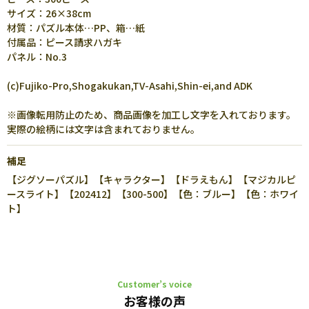
サイズ：26×38cm
材質：パズル本体…PP、箱…紙
付属品：ピース請求ハガキ
パネル：No.3
(c)Fujiko-Pro,Shogakukan,TV-Asahi,Shin-ei,and ADK
※画像転用防止のため、商品画像を加工し文字を入れております。
実際の絵柄には文字は含まれておりません。
補足
【ジグソーパズル】【キャラクター】【ドラえもん】【マジカルピ
ースライト】【202412】【300-500】【色：ブルー】【色：ホワイ
ト】
Customer’s voice
お客様の声