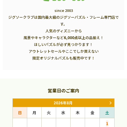
since 2003
ジグソークラブは国内最大級のジグソーパズル・フレーム専門店で
す。
人気のディズニーから
風景やキャラクターなど
6,000点以上
の品揃え！
ほしいパズルが必ず見つかります！
アウトレットセールやここでしか買えない
限定オリジナルパズルも販売中です！
営業日のご案内
2026年8月
日
月
火
水
木
金
土
日
1