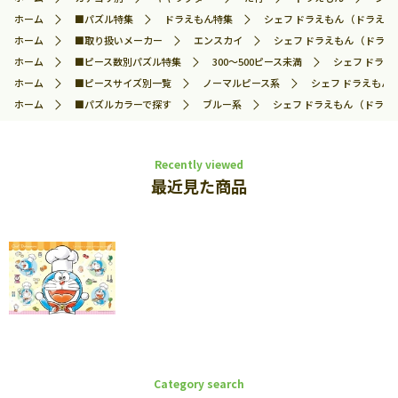
ホーム
■パズル特集
ドラえもん特集
シェフ ドラえもん （ドラえもん
ホーム
■取り扱いメーカー
エンスカイ
シェフ ドラえもん （ドラえも
ホーム
■ピース数別パズル特集
300～500ピース未満
シェフ ドラえも
ホーム
■ピースサイズ別一覧
ノーマルピース系
シェフ ドラえもん 
ホーム
■パズルカラーで探す
ブルー系
シェフ ドラえもん （ドラえも
Recently viewed
最近見た商品
Category search