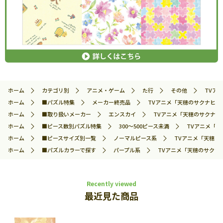
ホーム
カテゴリ別
アニメ・ゲーム
た行
その他
TVア
ホーム
■パズル特集
メーカー終売品
TVアニメ「天穂のサクナヒメ」 
ホーム
■取り扱いメーカー
エンスカイ
TVアニメ「天穂のサクナヒメ」
ホーム
■ピース数別パズル特集
300～500ピース未満
TVアニメ「天
ホーム
■ピースサイズ別一覧
ノーマルピース系
TVアニメ「天穂のサ
ホーム
■パズルカラーで探す
パープル系
TVアニメ「天穂のサクナヒメ
Recently viewed
最近見た商品