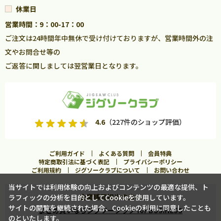
休業日
営業時間：9：00-17：00
ご注文は24時間年中無休で受け付けておりますが、営業時間外の注
文やお問合せ等の
ご返答に関しましては翌営業日となります。
4.6
（227件のショップ評価）
ご利用ガイド
よくある質問
会員特典
特定商取引法に基づく表記
プライバシーポリシー
ご利用規約
ジグソークラブについて
お問い合わせ
当サイトでは利用体験の向上およびコンテンツの最適な提供、ト
企業購買担当の方へ
ラフィックの分析を目的としてCookieを使用しています。
カートに入れる
サイトの閲覧を継続された場合、Cookieの利用に同意したことも
まとめ買いならジグソークラブ for BUSINESS
のといたします。