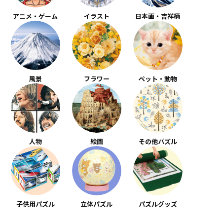
アニメ・ゲーム
イラスト
日本画・吉祥柄
風景
フラワー
ペット・動物
人物
絵画
その他パズル
子供用パズル
立体パズル
パズルグッズ