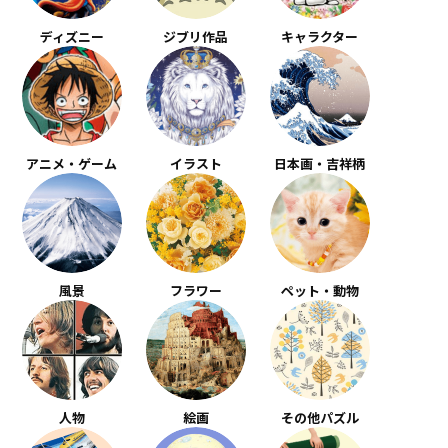
ディズニー
ジブリ作品
キャラクター
アニメ・ゲーム
イラスト
日本画・吉祥柄
風景
フラワー
ペット・動物
人物
絵画
その他パズル