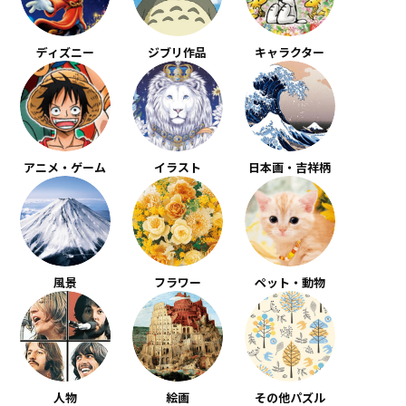
ディズニー
ジブリ作品
キャラクター
アニメ・ゲーム
イラスト
日本画・吉祥柄
風景
フラワー
ペット・動物
人物
絵画
その他パズル