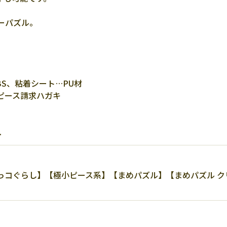
ーパズル。
S、粘着シート…PU材
ピース請求ハガキ
.
ぐらし】【極小ピース系】【まめパズル】【まめパズル クリア】【