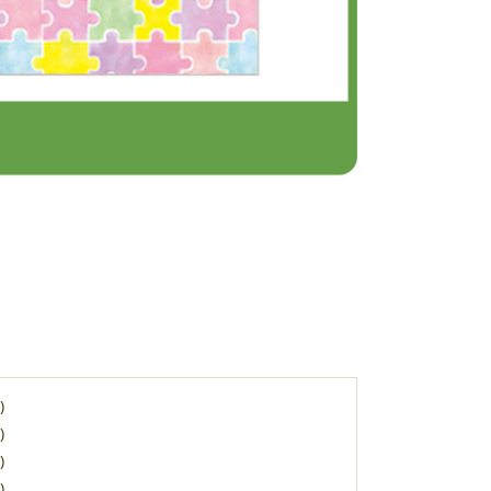
)
)
)
)