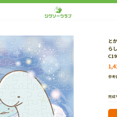
と
らし
C19
1,
参考
完成