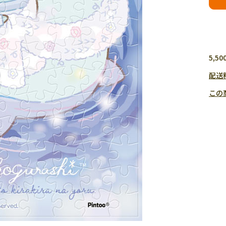
5,
配送
この