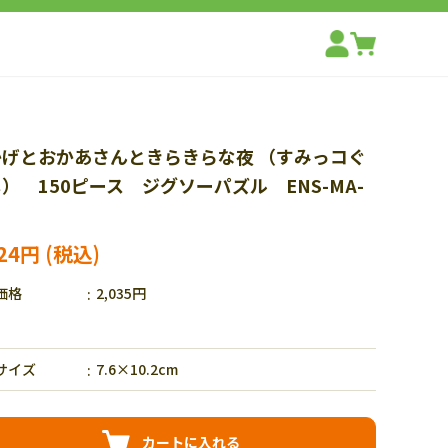
かげとおかあさんときらきらな夜 （すみっコぐ
） 150ピース ジグソーパズル ENS-MA-
424円
価格
2,035円
サイズ
7.6×10.2cm
カートに入れる