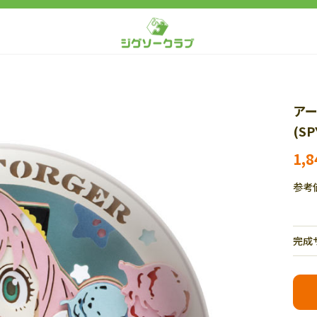
アー
(S
1,
参考
完成