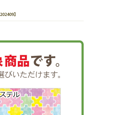
02409】