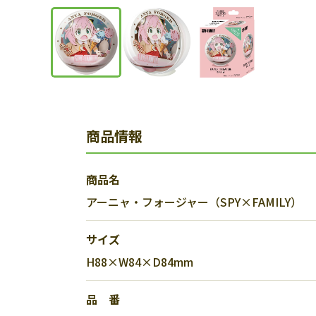
商品情報
商品名
アーニャ・フォージャー（SPY×FAMILY）
サイズ
H88×W84×D84mm
品 番