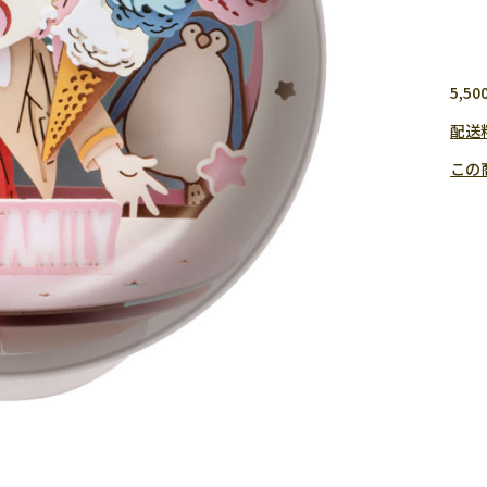
5,
配送
この