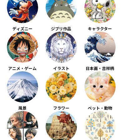
ディズニー
ジブリ作品
キャラクター
アニメ・ゲーム
イラスト
日本画・吉祥柄
風景
フラワー
ペット・動物