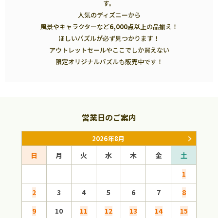
す。
人気のディズニーから
風景やキャラクターなど
6,000点以上
の品揃え！
ほしいパズルが必ず見つかります！
アウトレットセールやここでしか買えない
限定オリジナルパズルも販売中です！
営業日のご案内
2026年8月
日
月
火
水
木
金
土
日
1
2
3
4
5
6
7
8
6
9
10
11
12
13
14
15
13