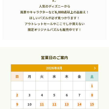
す。
人気のディズニーから
風景やキャラクターなど
6,000点以上
の品揃え！
ほしいパズルが必ず見つかります！
アウトレットセールやここでしか買えない
限定オリジナルパズルも販売中です！
営業日のご案内
2026年8月
日
月
火
水
木
金
土
日
1
2
3
4
5
6
7
8
6
9
10
11
12
13
14
15
13