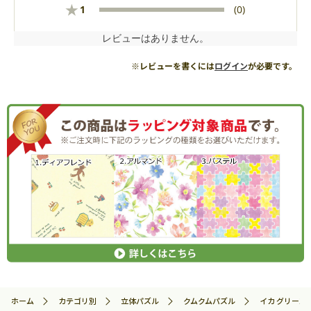
★
1
(0)
レビューはありません。
※レビューを書くには
ログイン
が必要です。
ホーム
カテゴリ別
立体パズル
クムクムパズル
イカ グリーン 