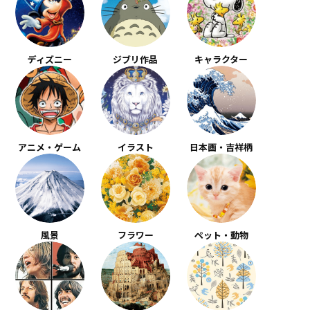
ディズニー
ジブリ作品
キャラクター
アニメ・ゲーム
イラスト
日本画・吉祥柄
風景
フラワー
ペット・動物