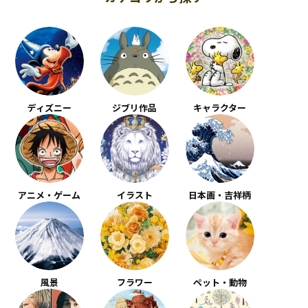
ディズニー
ジブリ作品
キャラクター
アニメ・ゲーム
イラスト
日本画・吉祥柄
風景
フラワー
ペット・動物