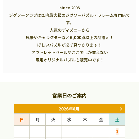
since 2003
ジグソークラブは国内最大級のジグソーパズル・フレーム専門店で
す。
人気のディズニーから
風景やキャラクターなど
6,000点以上
の品揃え！
ほしいパズルが必ず見つかります！
アウトレットセールやここでしか買えない
限定オリジナルパズルも販売中です！
営業日のご案内
2026年8月
日
月
火
水
木
金
土
日
1