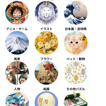
アニメ・ゲーム
イラスト
日本画・吉祥柄
風景
フラワー
ペット・動物
人物
絵画
その他パズル