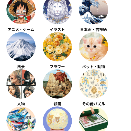
アニメ・ゲーム
イラスト
日本画・吉祥柄
風景
フラワー
ペット・動物
人物
絵画
その他パズル