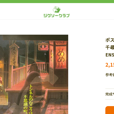
ポ
千
ENS
2,
参考
完成