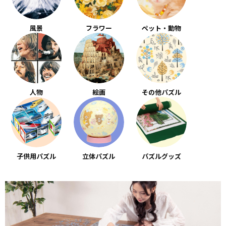
風景
フラワー
ペット・動物
人物
絵画
その他パズル
子供用パズル
立体パズル
パズルグッズ