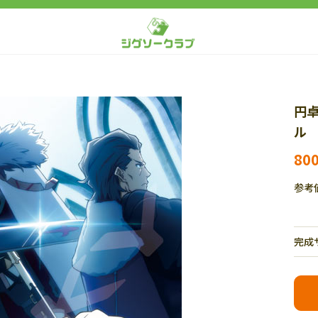
円卓
ル 
80
参考
完成