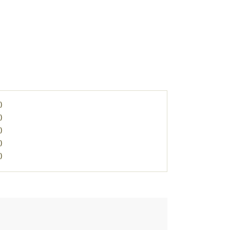
)
)
)
)
)