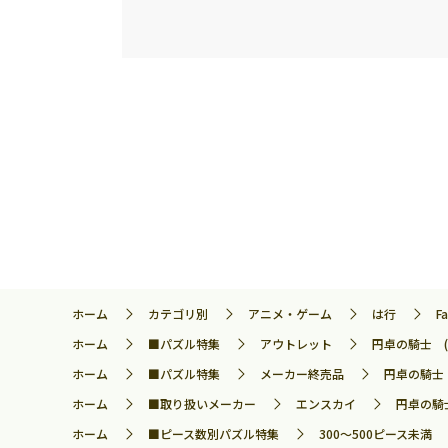
ホーム
カテゴリ別
アニメ・ゲーム
は行
F
ホーム
■パズル特集
アウトレット
円卓の騎士 (F
ホーム
■パズル特集
メーカー終売品
円卓の騎士 (
ホーム
■取り扱いメーカー
エンスカイ
円卓の騎士
ホーム
■ピース数別パズル特集
300～500ピース未満