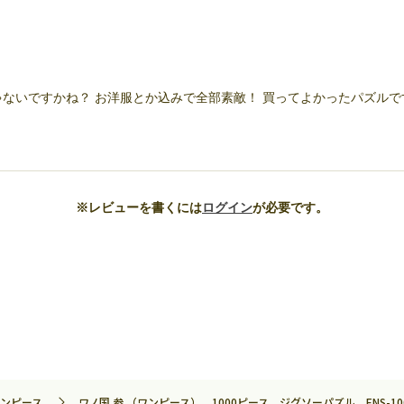
ないですかね？ お洋服とか込みで全部素敵！ 買ってよかったパズルで
※レビューを書くには
ログイン
が必要です。
ンピース
ワノ国 参 （ワンピース） 1000ピース ジグソーパズル ENS-100