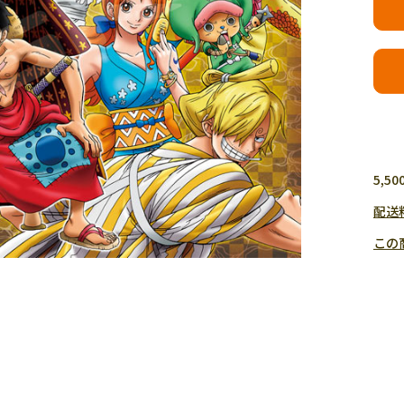
5,
配送
この