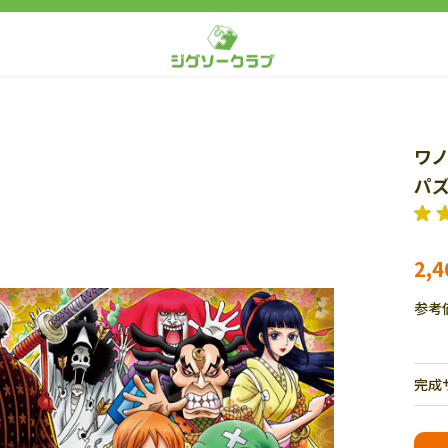
ワノ
パズ
2,
参考
完成