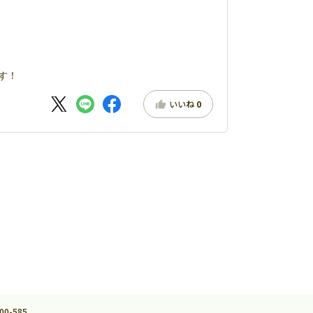
す！
いいね
0
0-585