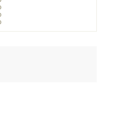
)
)
)