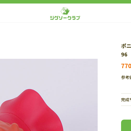
ポニ
96
77
参考
完成