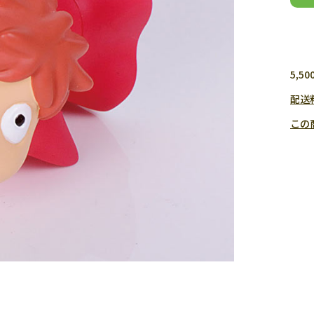
5,
配送
この