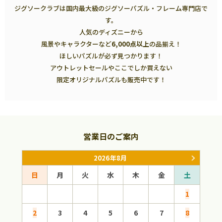
ジグソークラブは国内最大級のジグソーパズル・フレーム専門店で
す。
人気のディズニーから
風景やキャラクターなど
6,000点以上
の品揃え！
ほしいパズルが必ず見つかります！
アウトレットセールやここでしか買えない
限定オリジナルパズルも販売中です！
営業日のご案内
2026年8月
日
月
火
水
木
金
土
日
1
2
3
4
5
6
7
8
6