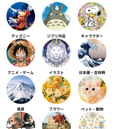
ディズニー
ジブリ作品
キャラクター
アニメ・ゲーム
イラスト
日本画・吉祥柄
風景
フラワー
ペット・動物