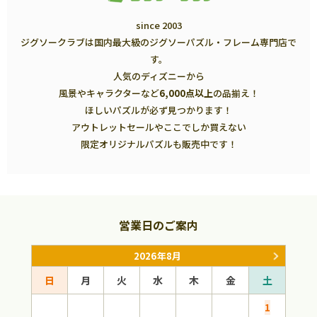
since 2003
ジグソークラブは国内最大級のジグソーパズル・フレーム専門店で
す。
人気のディズニーから
風景やキャラクターなど
6,000点以上
の品揃え！
ほしいパズルが必ず見つかります！
アウトレットセールやここでしか買えない
限定オリジナルパズルも販売中です！
営業日のご案内
2026年8月
日
月
火
水
木
金
土
日
1