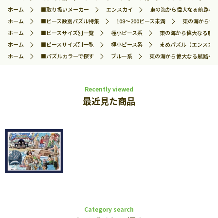
ホーム
■取り扱いメーカー
エンスカイ
東の海から偉大なる航路へ （
ホーム
■ピース数別パズル特集
108～200ピース未満
東の海から偉大
ホーム
■ピースサイズ別一覧
極小ピース系
東の海から偉大なる航路へ
ホーム
■ピースサイズ別一覧
極小ピース系
まめパズル（エンスカイ
ホーム
■パズルカラーで探す
ブルー系
東の海から偉大なる航路へ （
Recently viewed
最近見た商品
Category search