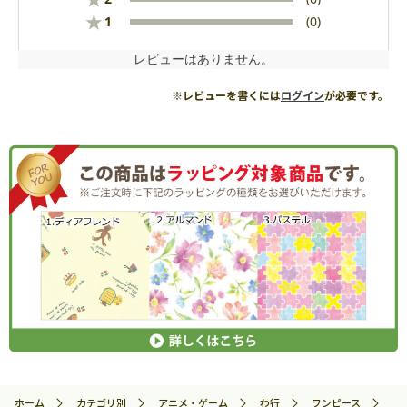
★
1
(0)
レビューはありません。
※レビューを書くには
ログイン
が必要です。
ホーム
カテゴリ別
アニメ・ゲーム
わ行
ワンピース
東