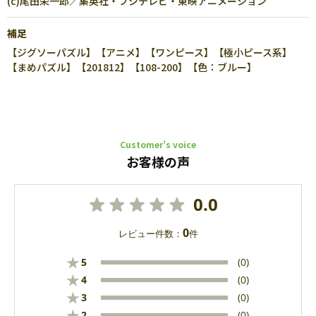
(c)尾田栄一郎／集英社・フジテレビ・東映アニメーション
補足
【ジグソーパズル】【アニメ】【ワンピース】【極小ピース系】
【まめパズル】【201812】【108-200】【色：ブルー】
Customer’s voice
お客様の声
0.0
0
レビュー件数：
件
★
5
(0)
★
4
(0)
★
3
(0)
★
2
(0)