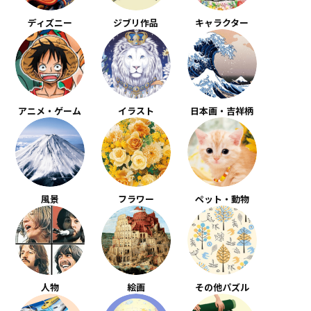
ディズニー
ジブリ作品
キャラクター
アニメ・ゲーム
イラスト
日本画・吉祥柄
風景
フラワー
ペット・動物
人物
絵画
その他パズル