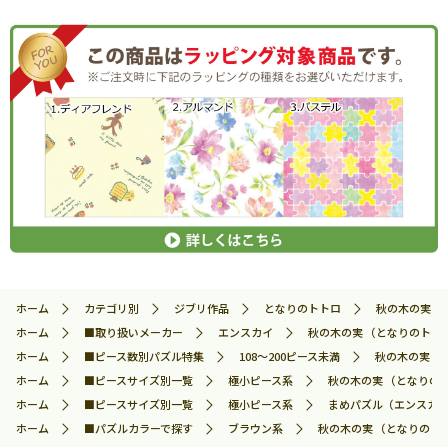
ホーム
カテゴリ別
ジブリ作品
となりのトトロ
秋の木の実 （
ホーム
■取り扱いメーカー
エンスカイ
秋の木の実 （となりのトトロ）
ホーム
■ピース数別パズル特集
108～200ピース未満
秋の木の実 （
ホーム
■ピースサイズ別一覧
極小ピース系
秋の木の実 （となりのト
ホーム
■ピースサイズ別一覧
極小ピース系
まめパズル（エンスカイ
ホーム
■パズルカラーで探す
ブラウン系
秋の木の実 （となりのトト