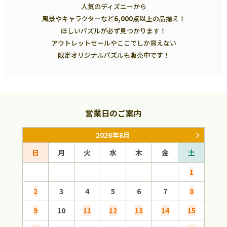
人気のディズニーから
風景やキャラクターなど
6,000点以上
の品揃え！
ほしいパズルが必ず見つかります！
アウトレットセールやここでしか買えない
限定オリジナルパズルも販売中です！
営業日のご案内
2026年8月
日
月
火
水
木
金
土
日
1
2
3
4
5
6
7
8
6
9
10
11
12
13
14
15
13