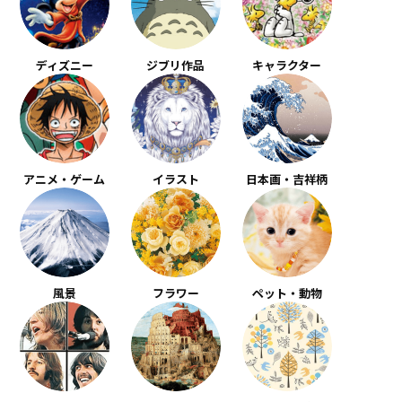
ディズニー
ジブリ作品
キャラクター
アニメ・ゲーム
イラスト
日本画・吉祥柄
風景
フラワー
ペット・動物