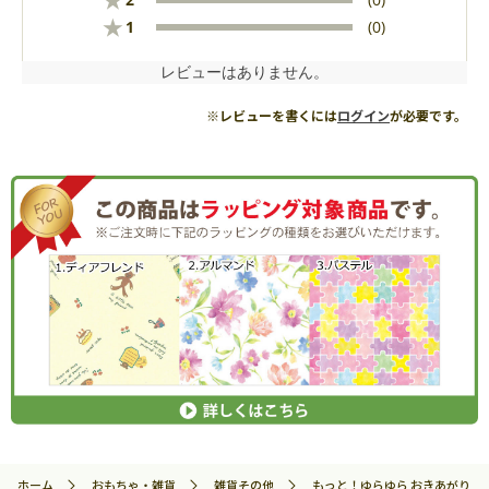
★
★
1
(0)
レビューはありません。
※レビューを書くには
ログイン
が必要です。
ホーム
おもちゃ・雑貨
雑貨その他
もっと！ゆらゆら おきあがりこぼし