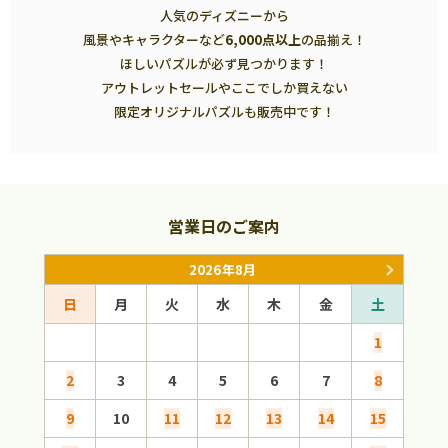
人気のディズニーから
風景やキャラクターなど
6,000点以上
の品揃え！
ほしいパズルが必ず見つかります！
アウトレットセールやここでしか買えない
限定オリジナルパズルも販売中です！
営業日のご案内
2026年8月
日
月
火
水
木
金
土
日
1
2
3
4
5
6
7
8
6
9
10
11
12
13
14
15
13