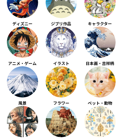
ディズニー
ジブリ作品
キャラクター
アニメ・ゲーム
イラスト
日本画・吉祥柄
風景
フラワー
ペット・動物