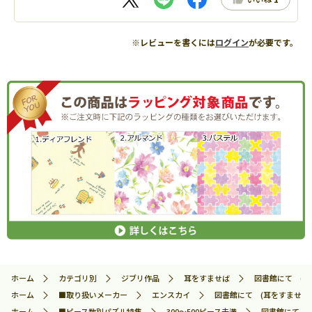
※レビューを書くには
ログイン
が必要です。
ホーム
カテゴリ別
ジブリ作品
耳をすませば
図書館にて (耳を
ホーム
■取り扱いメーカー
エンスカイ
図書館にて (耳をすませば) 
ホーム
■ピース数別パズル特集
300～500ピース未満
図書館にて (耳