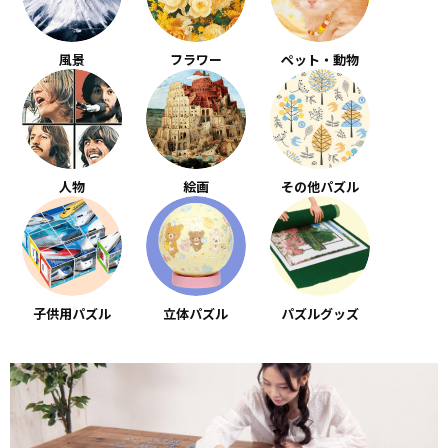
風景
フラワー
ペット・動物
人物
絵画
その他パズル
子供用パズル
立体パズル
パズルグッズ