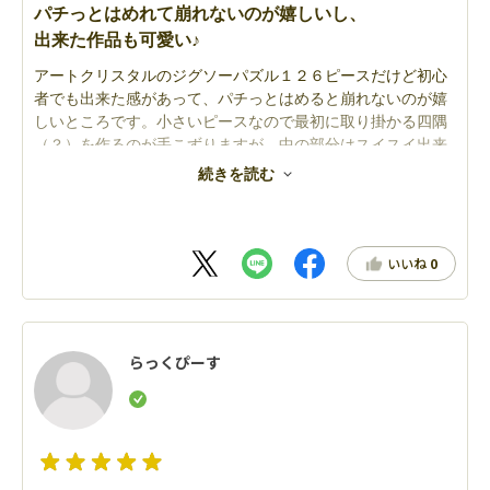
パチっとはめれて崩れないのが嬉しいし、
出来た作品も可愛い♪
アートクリスタルのジグソーパズル１２６ピースだけど初心
者でも出来た感があって、パチっとはめると崩れないのが嬉
しいところです。小さいピースなので最初に取り掛かる四隅
（？）を作るのが手こずりますが、中の部分はスイスイ出来
最後にピースをはめ出来上がったものを見てワァー可愛い！
続きを読む
と思いました。出来上がったものは小さいのでどこにでも置
けて癒やされますよー。
いいね
0
らっくぴーす