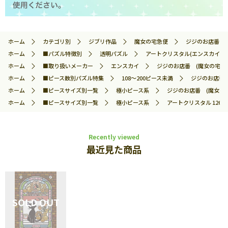
ホーム
カテゴリ別
ジブリ作品
魔女の宅急便
ジジのお店番 (魔
ホーム
■パズル特徴別
透明パズル
アートクリスタル(エンスカイ)
ホーム
■取り扱いメーカー
エンスカイ
ジジのお店番 (魔女の宅急便)
ホーム
■ピース数別パズル特集
108～200ピース未満
ジジのお店番 (
ホーム
■ピースサイズ別一覧
極小ピース系
ジジのお店番 (魔女の宅急
ホーム
■ピースサイズ別一覧
極小ピース系
アートクリスタル 126ピ
Recently viewed
最近見た商品