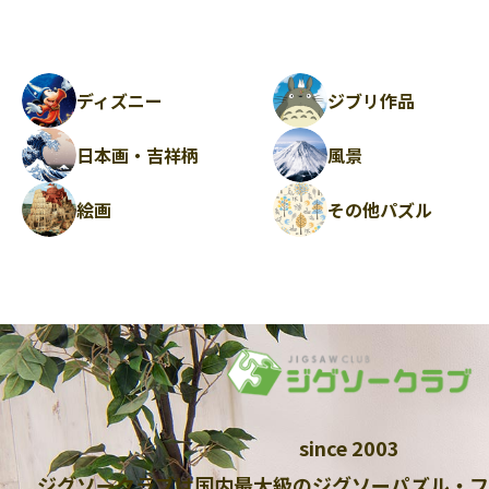
ディズニー
ジブリ作品
日本画・吉祥柄
風景
絵画
その他パズル
since 2003
ジグソークラブは国内最大級のジグソーパズル・フ