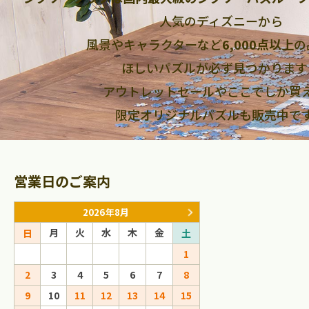
人気のディズニーから
風景やキャラクターなど
6,000点以上
の
ほしいパズルが必ず見つかります
アウトレットセールやここでしか買
限定オリジナルパズルも販売中で
営業日のご案内
2026年8月
2026年9
月
火
水
木
金
月
火
水
日
土
日
1
1
2
2
3
4
5
6
7
8
6
7
8
9
9
10
11
12
13
14
15
13
14
15
16