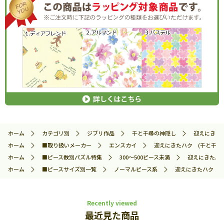
ホーム
カテゴリ別
ジブリ作品
千と千尋の神隠し
迎えにきたハ
ホーム
■取り扱いメーカー
エンスカイ
迎えにきたハク (千と千尋の神
ホーム
■ピース数別パズル特集
300～500ピース未満
迎えにきたハク 
ホーム
■ピースサイズ別一覧
ノーマルピース系
迎えにきたハク (千
Recently viewed
最近見た商品