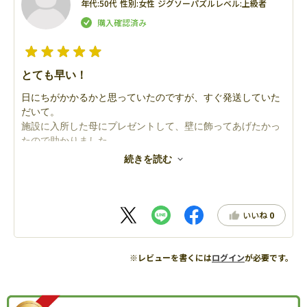
年代:
50代
性別:
女性
ジグソーパズルレベル:
上級者
とても早い！
日にちがかかるかと思っていたのですが、すぐ発送していた
だいて。
施設に入所した母にプレゼントして、壁に飾ってあげたかっ
たので助かりました。
パズルに合わせてカラーのパネルも頼んだので、カラフルで
続きを読む
楽しそうな壁になって、母も喜んでいました。
いいね
0
※レビューを書くには
ログイン
が必要です。