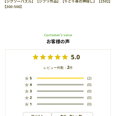
【ジグソーパズル】【ジブリ作品】【千と千尋の神隠し】【1502】
【300-500】
Customer’s voice
お客様の声
5.0
2
レビュー件数：
件
★
5
(2)
★
4
(0)
★
3
(0)
★
2
(0)
★
1
(0)