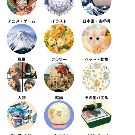
アニメ・ゲーム
イラスト
日本画・吉祥柄
風景
フラワー
ペット・動物
人物
絵画
その他パズル