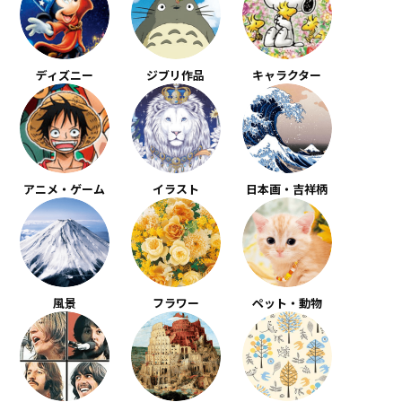
ディズニー
ジブリ作品
キャラクター
アニメ・ゲーム
イラスト
日本画・吉祥柄
風景
フラワー
ペット・動物