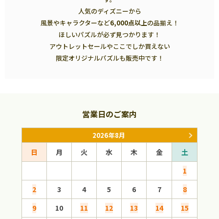
人気のディズニーから
風景やキャラクターなど
6,000点以上
の品揃え！
ほしいパズルが必ず見つかります！
アウトレットセールやここでしか買えない
限定オリジナルパズルも販売中です！
営業日のご案内
2026年8月
日
月
火
水
木
金
土
日
1
2
3
4
5
6
7
8
6
9
10
11
12
13
14
15
13