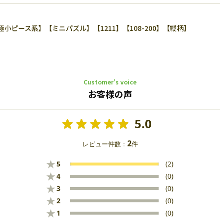
ピース系】【ミニパズル】【1211】【108-200】【縦柄】
Customer’s voice
お客様の声
5.0
2
レビュー件数：
件
★
5
(2)
★
4
(0)
★
3
(0)
★
2
(0)
★
1
(0)