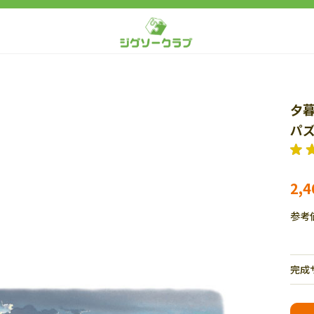
夕暮
パズ
2,
参考
完成