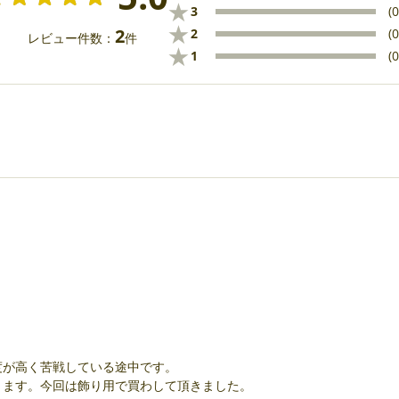
★
3
(0
★
2
2
(0
レビュー件数：
件
★
1
(0
度が高く苦戦している途中です。
ります。今回は飾り用で買わして頂きました。