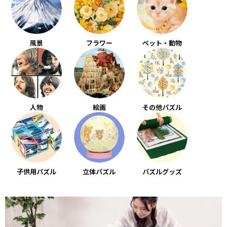
風景
フラワー
ペット・動物
人物
絵画
その他パズル
子供用パズル
立体パズル
パズルグッズ