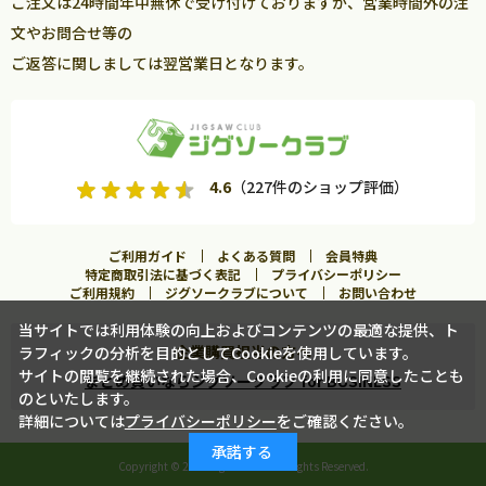
ご注文は24時間年中無休で受け付けておりますが、営業時間外の注
文やお問合せ等の
ご返答に関しましては翌営業日となります。
4.6
（227件のショップ評価）
ご利用ガイド
よくある質問
会員特典
特定商取引法に基づく表記
プライバシーポリシー
ご利用規約
ジグソークラブについて
お問い合わせ
当サイトでは利用体験の向上およびコンテンツの最適な提供、ト
企業購買担当の方へ
ラフィックの分析を目的としてCookieを使用しています。
カートに入れる
サイトの閲覧を継続された場合、Cookieの利用に同意したことも
まとめ買いならジグソークラブ for BUSINESS
のといたします。
詳細については
プライバシーポリシー
をご確認ください。
この商品に合うフレームを見る
承諾する
Copyright ©
2026 Jigsawclub. All Rights Reserved.