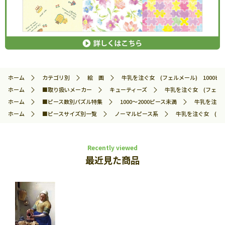
ホーム
カテゴリ別
絵 画
牛乳を注ぐ女 (フェルメール) 1000ピース
ホーム
■取り扱いメーカー
キューティーズ
牛乳を注ぐ女 (フェルメー
ホーム
■ピース数別パズル特集
1000～2000ピース未満
牛乳を注ぐ女
ホーム
■ピースサイズ別一覧
ノーマルピース系
牛乳を注ぐ女 (フェル
Recently viewed
最近見た商品