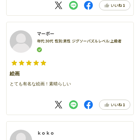
いいね
1
マーボー
年代:
30代
性別:
男性
ジグソーパズルレベル:
上級者
絵画
とても有名な絵画！素晴らしい
いいね
1
ｋｏｋｏ