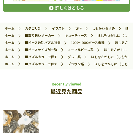
ホーム
カテゴリ別
イラスト
さ行
しもかわらゆみ
ほし
ホーム
■取り扱いメーカー
キューティーズ
ほしをさがしに （しもかわ
ホーム
■ピース数別パズル特集
1000～2000ピース未満
ほしをさがし
ホーム
■ピースサイズ別一覧
ノーマルピース系
ほしをさがしに （し
ホーム
■パズルカラーで探す
グレー系
ほしをさがしに （しもかわらゆ
ホーム
■パズルカラーで探す
ブラウン系
ほしをさがしに （しもかわら
Recently viewed
最近見た商品