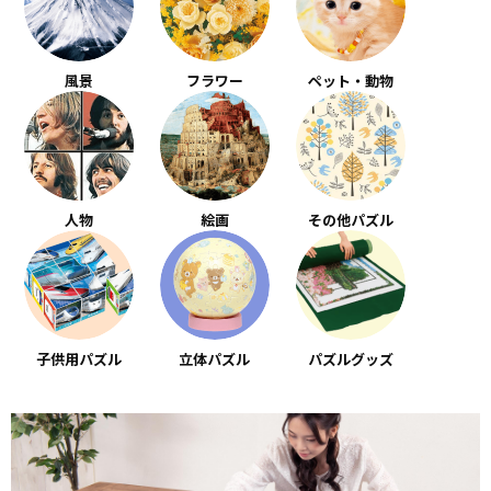
風景
フラワー
ペット・動物
人物
絵画
その他パズル
子供用パズル
立体パズル
パズルグッズ