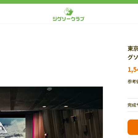
東京
グソ
1,
参考
完成