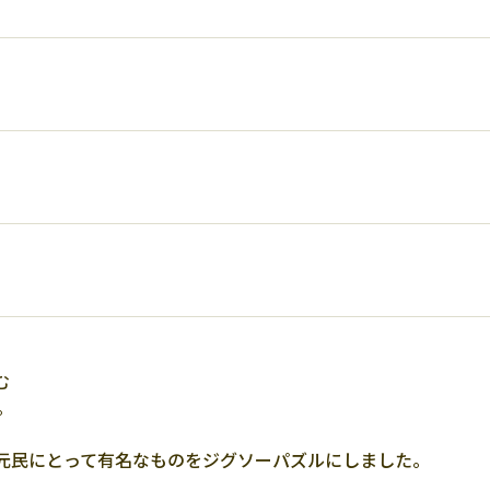
む
。
元民にとって有名なものをジグソーパズルにしました。