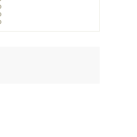
)
)
)