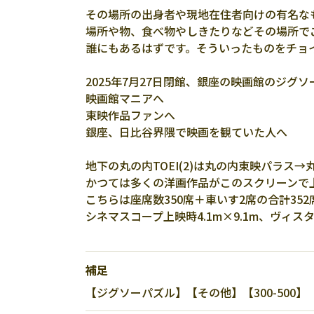
その場所の出身者や現地在住者向けの有名な
場所や物、食べ物やしきたりなどその場所で
誰にもあるはずです。そういったものをチョ
2025年7月27日閉館、銀座の映画館のジグ
映画館マニアへ
東映作品ファンへ
銀座、日比谷界隈で映画を観ていた人へ
地下の丸の内TOEI(2)は丸の内東映パラス
かつては多くの洋画作品がこのスクリーンで
こちらは座席数350席＋車いす2席の合計35
シネマスコープ上映時4.1m×9.1m、ヴィス
補足
【ジグソーパズル】【その他】【300-500】