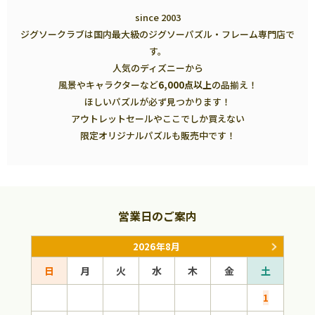
since 2003
ジグソークラブは国内最大級のジグソーパズル・フレーム専門店で
す。
人気のディズニーから
風景やキャラクターなど
6,000点以上
の品揃え！
ほしいパズルが必ず見つかります！
アウトレットセールやここでしか買えない
限定オリジナルパズルも販売中です！
営業日のご案内
2026年8月
日
月
火
水
木
金
土
日
1