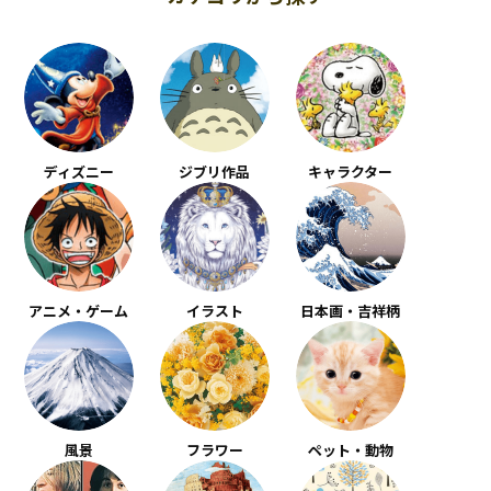
ディズニー
ジブリ作品
キャラクター
アニメ・ゲーム
イラスト
日本画・吉祥柄
風景
フラワー
ペット・動物